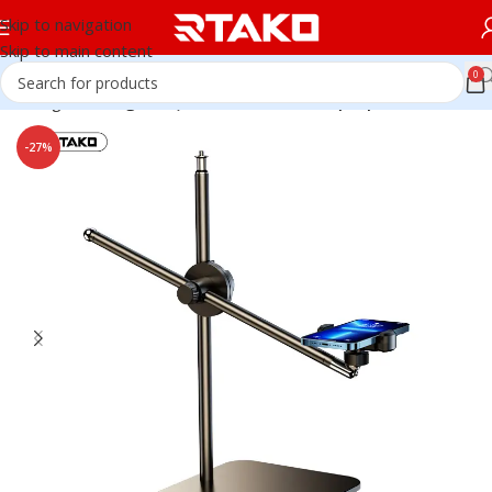
Skip to navigation
Skip to main content
0
Trang chủ
Đế giữ Điện thoai - Tablet -Laptop
-27%