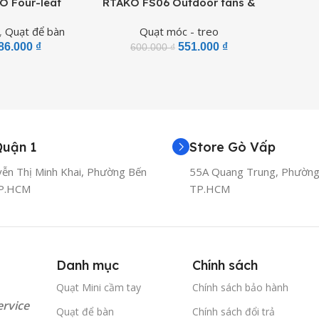
O Four-leaf
RTAKO FS06 Outdoor fans &
 Fan (3600mAh,
powerbank 4000mAh
,
Quạt để bàn
Quạt móc - treo
)
(7700RPM)
86.000
₫
551.000
₫
600.000
₫
Quận 1
Store Gò Vấp
ễn Thị Minh Khai, Phường Bến
55A Quang Trung, Phường 
TP.HCM
TP.HCM
Danh mục
Chính sách
Quạt Mini cầm tay
Chính sách bảo hành
ervice
Quạt để bàn
Chính sách đổi trả