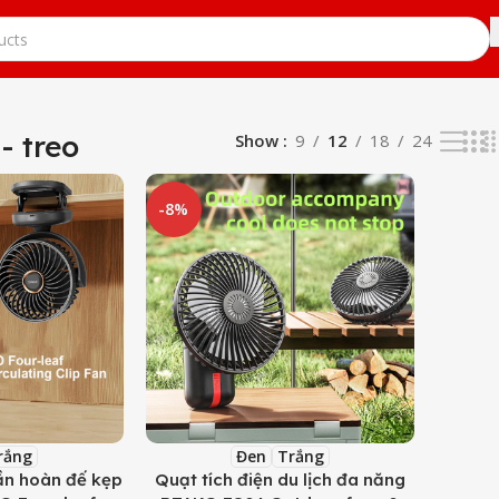
- treo
Show
9
12
18
24
-8%
rắng
Đen
Trắng
uần hoàn đế kẹp
Quạt tích điện du lịch đa năng