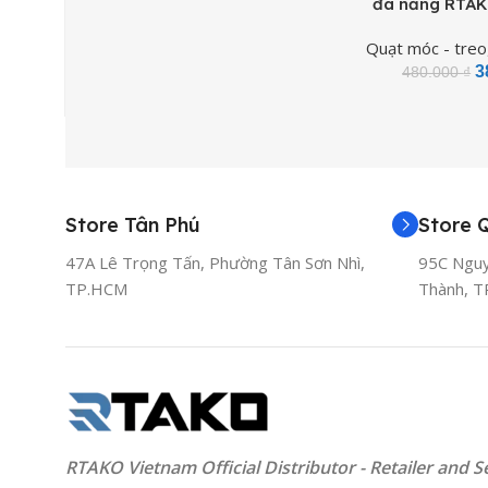
đa năng RTAK
Circulating Clip
Quạt móc - treo
48H
3
480.000
₫
Store Tân Phú
Store 
47A Lê Trọng Tấn, Phường Tân Sơn Nhì,
95C Nguy
TP.HCM
Thành, 
RTAKO Vietnam Official Distributor - Retailer and S