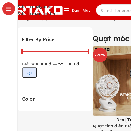
Skip to navigation
Danh Mục
Skip to main content
Trang chủ
Quạt móc - treo
Hiển thị tất cả 2 kết quả
Quạt móc 
Filter By Price
-20%
Giá:
386.000 ₫
—
551.000 ₫
Lọc
Color
Đen
T
Quạt tích điện t