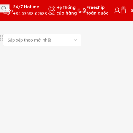
24/7 Hotline
Hệ thống
Freeship
0
cửa hàng
toàn quốc
+84 03688-02688