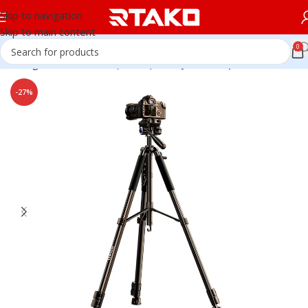
Skip to navigation
Skip to main content
0
Trang chủ
Chân đế Điện thoại - Máy ảnh (Tripod)
-27%